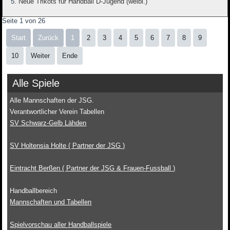
Neue Trikots für Handball D-Jugend (weibl.)
Seite 1 von 26
Start
Zurück
1
2
3
4
5
6
7
8
9
10
Weiter
Ende
Alle Spiele
Alle Mannschaften der JSG.
Verantwortlicher Verein Tabellen
SV Schwarz-Gelb Lähden
SV Holtensia Holte ( Partner der JSG )
Eintracht Berßen ( Partner der JSG & Frauen-Fussball )
Handballbereich
Mannschaften und Tabellen
Spielvorschau aller Handballspiele