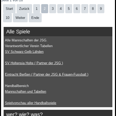
Seite 2 von 26
Start
Zurück
1
2
3
4
5
6
7
8
9
10
Weiter
Ende
Alle Spiele
Alle Mannschaften der JSG.
Verantwortlicher Verein Tabellen
SV Schwarz-Gelb Lähden
SV Holtensia Holte ( Partner der JSG )
Eintracht Berßen ( Partner der JSG & Frauen-Fussball )
Handballbereich
Mannschaften und Tabellen
Spielvorschau aller Handballspiele
wer? wie? was?