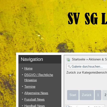
Navigation
Startseite
»
Aktionen & S
Home
Zurück zur Kategorieübersich
DSGVO / Rechtliche
Hinweise
Termine
Allgemeine News
Start
Zurück
1
2
Fussball News
Handball News