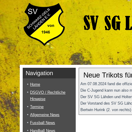
Navigation
Neue Trikots fü
Am 07.08.2024 fand die offizi
Home
Die C-Jugend kann nun also mi
DSGVO / Rechtliche
Der SV SG Lähden und Holtens
Hinweise
Der Vorstand des SV SG Lähden
Termine
Bertwin Hurink (2. von recht
Allgemeine News
Fussball News
Handball News