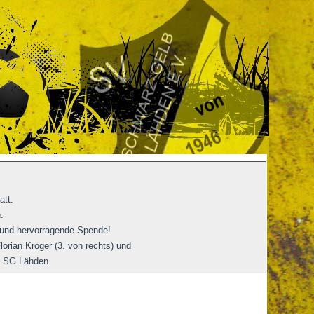
att.
.
 und hervorragende Spende!
orian Kröger (3. von rechts) und
V SG Lähden.